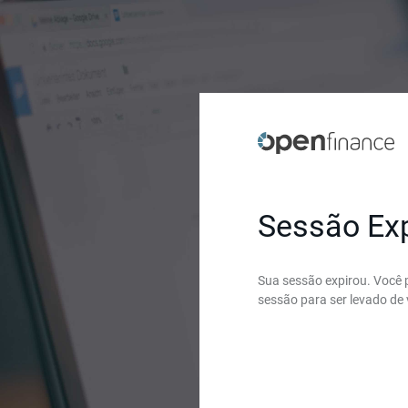
Sessão Ex
Sua sessão expirou. Você p
sessão para ser levado de 