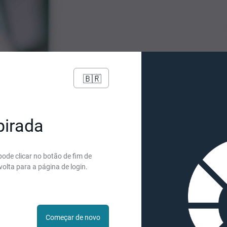
🇧🇷
pirada
ode clicar no botão de fim de
volta para a página de login.
Começar de novo