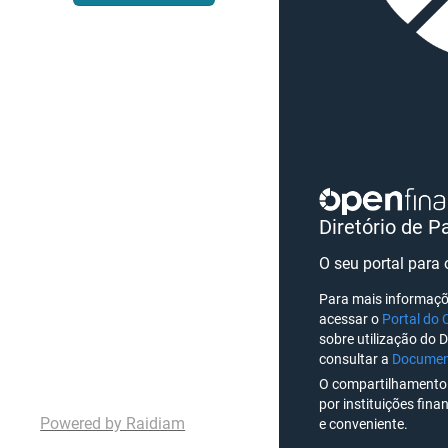
Diretório de P
O seu portal para
Para mais informaçõ
acessar o
Portal do 
sobre utilização do D
consultar a
Document
O compartilhamento 
por instituições finan
Powered by Raidiam
e conveniente.