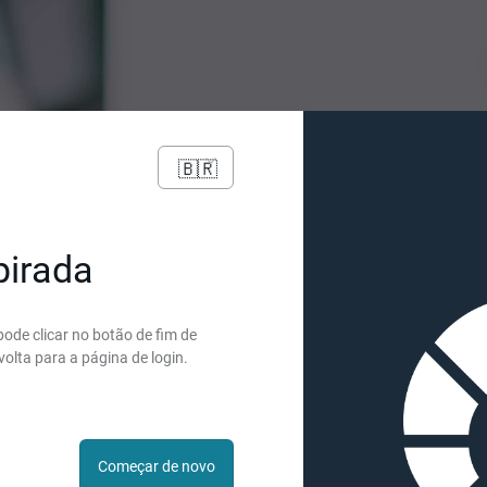
🇧🇷
pirada
ode clicar no botão de fim de
volta para a página de login.
Começar de novo