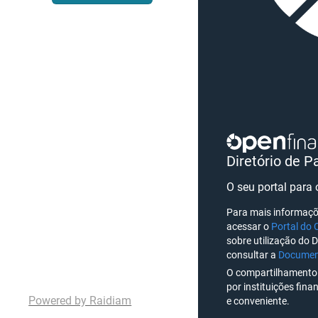
Diretório de P
O seu portal para
Para mais informaçõ
acessar o
Portal do 
sobre utilização do D
consultar a
Document
O compartilhamento 
por instituições finan
Powered by Raidiam
e conveniente.