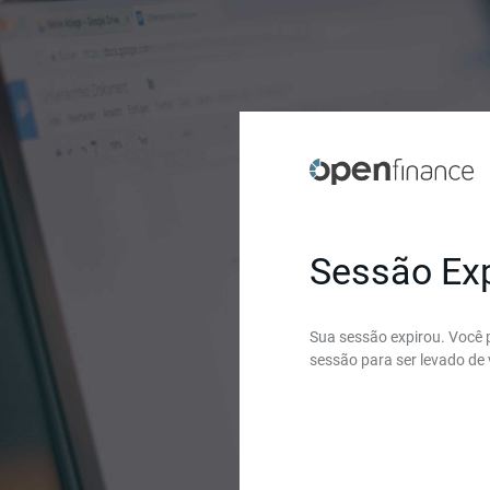
Sessão Ex
Sua sessão expirou. Você p
sessão para ser levado de 